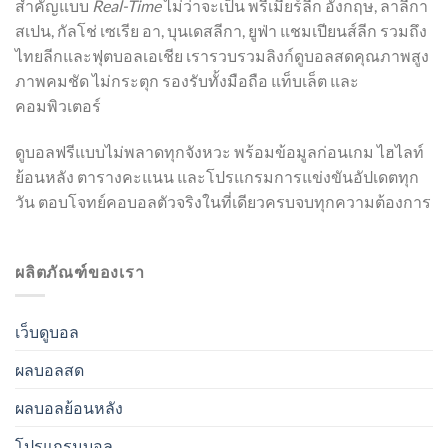
สำคัญแบบ
Real-Time
ไม่ว่าจะเป็น พรีเมียร์ลีก อังกฤษ, ลาลีกา
สเปน, กัลโช่ เซเรีย อา, บุนเดสลีกา, ยูฟ่า แชมเปียนส์ลีก รวมถึง
ไทยลีกและฟุตบอลเอเชีย เรารวบรวมลิงก์ดูบอลสดคุณภาพสูง
ภาพคมชัด ไม่กระตุก รองรับทั้งมือถือ แท็บเล็ต และ
คอมพิวเตอร์
ดูบอลฟรีแบบไม่พลาดทุกจังหวะ พร้อมข้อมูลก่อนเกม ไฮไลท์
ย้อนหลัง ตารางคะแนน และโปรแกรมการแข่งขันอัปเดตทุก
วัน ตอบโจทย์คอบอลตัวจริงในที่เดียวครบจบทุกความต้องการ
ผลิตภัณฑ์ของเรา
เว็บดูบอล
ผลบอลสด
ผลบอลย้อนหลัง
โปรแกรมบอล