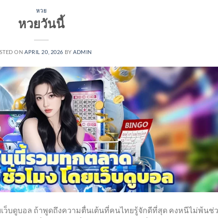
หวย
หวยวันนี้
STED ON
APRIL 20, 2026
BY
ADMIN
็บดูบอล ถ้าพูดถึงความตื่นเต้นที่คนไทยรู้จักดีที่สุด คงหนีไม่พ้นช่