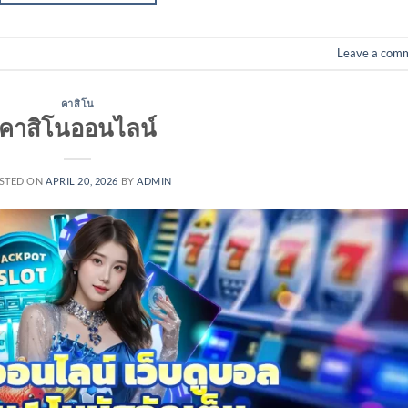
Leave a com
คาสิโน
คาสิโนออนไลน์
STED ON
APRIL 20, 2026
BY
ADMIN