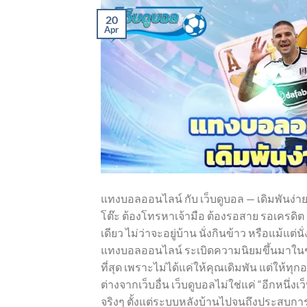
20
Apr
แทงบอลออนไลน์ กับ เว็บดูบอล — เดิมพันง่าย จ
โต๊ะ ต้องโทรหาเจ้ามือ ต้องรอสาย รอเครดิต รอจ
เดียว ไม่ว่าจะอยู่บ้าน นั่งกินข้าว หรือแม้แต่น
แทงบอลออนไลน์ ระเบิดความนิยมขึ้นมาในช่ว
ที่สุด เพราะไม่ได้แค่ให้คุณเดิมพัน แต่ให้ทุก
ต่างจากเว็บอื่น เว็บดูบอลไม่ใช่แค่ “อีกหนึ
จริงๆ ตั้งแต่ระบบหลังบ้านไปจนถึงประสบการณ