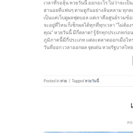
เวลาที่รอลุ้น หวยวันนี้ ออกอะไร ไม่ว่าจะเป
ฮานอยที่แฟนๆ ตามดูกันอย่างล้นหลาม ทุกตล
เป็นแค่เว็บดูผลฟุตบอล แต่เราคือศูนย์รวมข้อ
จะอยู่ที่ไหน ก็เช็กผลได้ทุกที่ทุกเวลา “ไม่ต
คุณ” หวยวันนี้ มีกี่ตลาด? รู้จักทุกประเภท
ภูมิภาคนี้มีกี่ประเภท แต่ละตลาดออกเมื่
วันที่ออก เวลาออกผล จุดเด่น หวยรัฐบาลไทย 
Posted in
หวย
|
Tagged
หวยวันนี้
PO