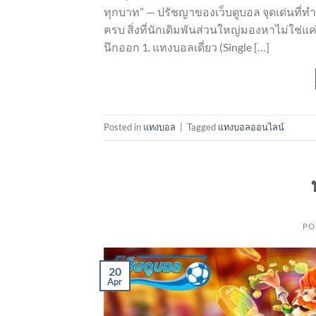
ทุกบาท” — ปรัชญาของเว็บดูบอล จุดเด่นที่ท
ครบ สิ่งที่นักเดิมพันส่วนใหญ่มองหาไม่ใช่แค่
นึกออก 1. แทงบอลเดี่ยว (Single […]
Posted in
แทงบอล
|
Tagged
แทงบอลออนไลน์
PO
20
Apr