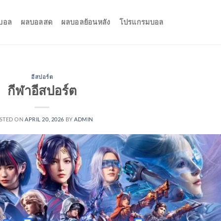
ูบอล
ผลบอลสด
ผลบอลย้อนหลัง
โปรแกรมบอล
อีสปอร์ต
กีฬาอีสปอร์ต
STED ON
APRIL 20, 2026
BY
ADMIN