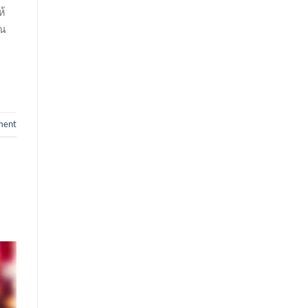
ห้
ุณ
ment