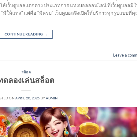
ำให้เว็บดูบอลแตกต่าง ประเภทการ แทงบอลออนไลน์ ที่เว็บดูบอลมีใ
 “มีให้แทง” แต่คือ “มีครบ” เว็บดูบอลจึงเปิดให้บริการทุกรูปแบบที่ค
CONTINUE READING
→
Leave a com
สล็อต
ทดลองเล่นสล็อต
STED ON
APRIL 20, 2026
BY
ADMIN