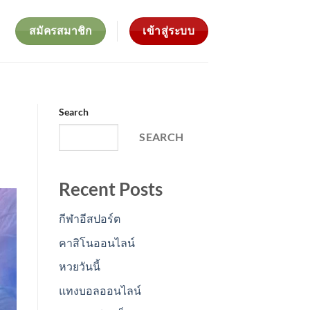
สมัครสมาชิก
เข้าสู่ระบบ
Search
SEARCH
Recent Posts
กีฬาอีสปอร์ต
คาสิโนออนไลน์
หวยวันนี้
แทงบอลออนไลน์